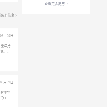
查看更多简历
看更多信息
08月09日
，能坚持
健康，有
无犯罪记
上文化，
良好沟通
08月09日
求有丰富
师的工
00-