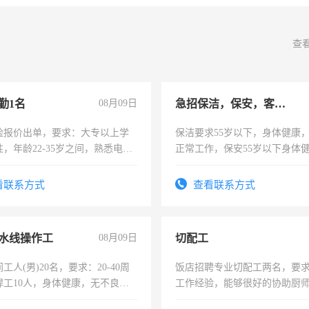
查
勤1名
08月09日
急招保洁，保安，客服，工程
险报价出单，要求：大专以上学
保洁要求55岁以下，身体健康
，年龄22-35岁之间，熟悉电脑
正常工作，保安55岁以下身体
工作态度认真，具有团队精神，
责任心形象端庄，遵纪守法，
-3个月，转正后交纳五险，
录，客服要求45岁以下高中以
看联系方式
查看联系方式
懂电脑工作认真，性格开朗有
能力，工程，懂水电维修。
水线操作工
08月09日
切配工
工人(男)20名，要求：20-40周
饭店招聘专业切配工两名，要
焊工10人，身体健康，无不良嗜
工作经验，能够很好的协助厨
：4500-7000元，标准八人间住
作。包吃住，每月有公休，工资35