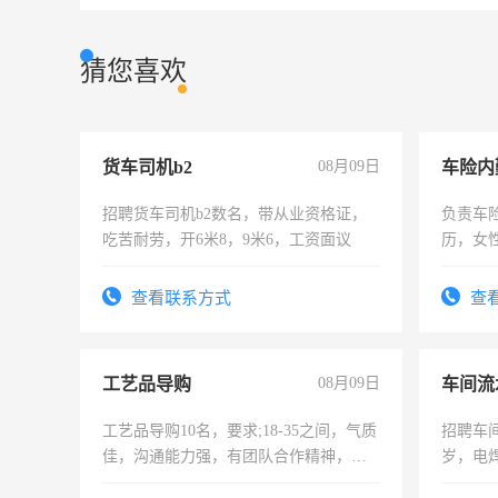
猜您喜欢
货车司机b2
08月09日
车险内
招聘货车司机b2数名，带从业资格证，
负责车
吃苦耐劳，开6米8，9米6，工资面议
历，女性
操作，
试用期1
查看联系方式
查
工艺品导购
08月09日
车间流
工艺品导购10名，要求;18-35之间，气质
招聘车间
佳，沟通能力强，有团队合作精神，有
岁，电
上进心，有工作经验者优先！
好。薪资