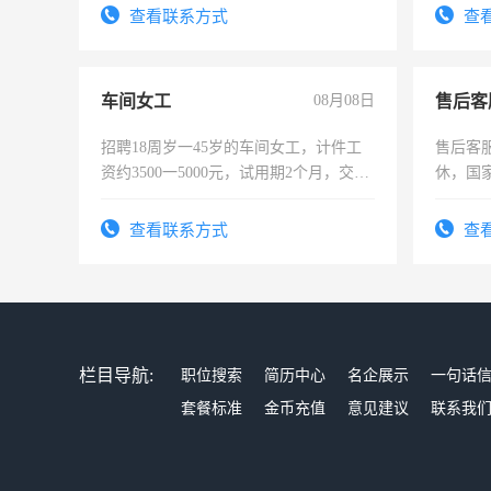
宿，免
查看联系方式
查
25号准
车间女工
08月08日
售后客
招聘18周岁一45岁的车间女工，计件工
售后客服
资约3500一5000元，试用期2个月，交五
休，国
险，有年薪假，年底福利
查看联系方式
查
栏目导航:
职位搜索
简历中心
名企展示
一句话
套餐标准
金币充值
意见建议
联系我