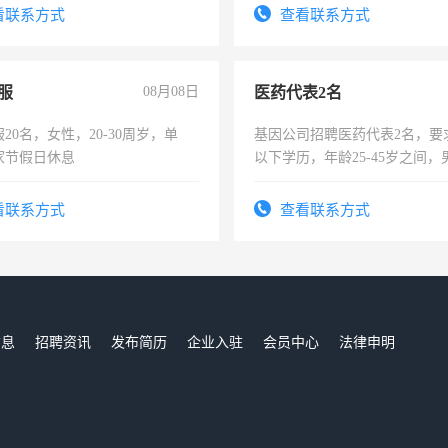
费发放劳保用品，两班倒，每月
4500。
看联系方式
查看联系方式
时发放工资，工作时间10小时
服
08月08日
医药代表2名
20名，女性，20-30周岁，单
基因公司招聘医药代表2名，要
家节假日休息
以下学历，年龄25-45岁之间，
可，需要具有营销经验，从事
表或者有医学资质的优先，底薪
看联系方式
查看联系方式
交五险。
信息
招聘资讯
发布简历
企业入驻
会员中心
法律申明
们