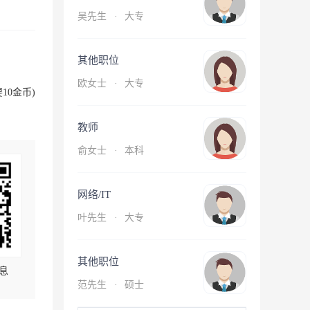
吴先生
·
大专
其他职位
欧女士
·
大专
10金币)
教师
俞女士
·
本科
网络/IT
叶先生
·
大专
其他职位
息
范先生
·
硕士