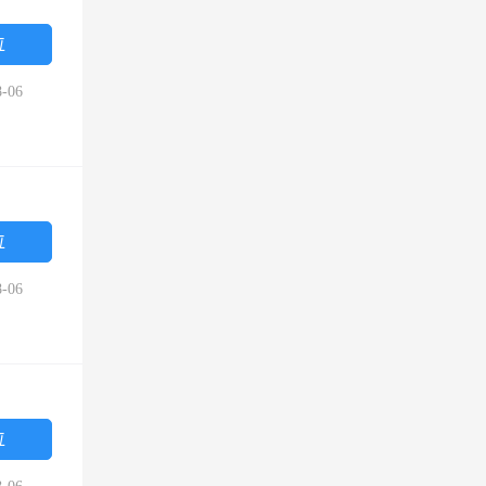
位
-06
位
-06
位