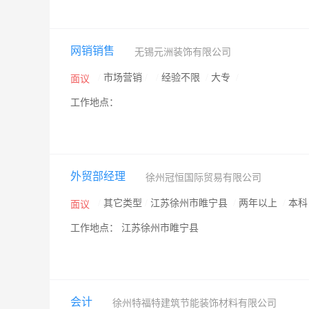
网销销售
无锡元洲装饰有限公司
/
市场营销
/
/
经验不限
/
大专
/
面议
工作地点：
外贸部经理
徐州冠恒国际贸易有限公司
/
其它类型
/
江苏徐州市睢宁县
/
两年以上
/
本
面议
工作地点： 江苏徐州市睢宁县
会计
徐州特福特建筑节能装饰材料有限公司