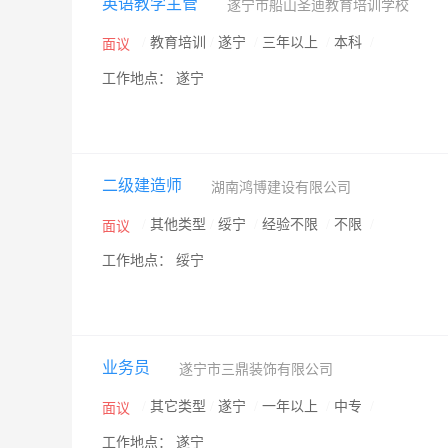
英语教学主管
遂宁市船山圣迪教育培训学校
/
教育培训
/
遂宁
/
三年以上
/
本科
/
面议
工作地点： 遂宁
二级建造师
湖南鸿博建设有限公司
/
其他类型
/
绥宁
/
经验不限
/
不限
/
面议
工作地点： 绥宁
业务员
遂宁市三鼎装饰有限公司
/
其它类型
/
遂宁
/
一年以上
/
中专
/
面议
工作地点： 遂宁