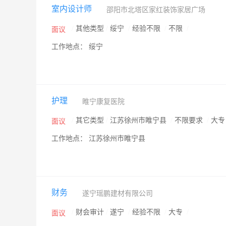
室内设计师
邵阳市北塔区家红装饰家居广场
/
其他类型
/
绥宁
/
经验不限
/
不限
/
面议
工作地点： 绥宁
护理
睢宁康复医院
/
其它类型
/
江苏徐州市睢宁县
/
不限要求
/
大
面议
工作地点： 江苏徐州市睢宁县
财务
遂宁瑶鹏建材有限公司
/
财会审计
/
遂宁
/
经验不限
/
大专
/
面议