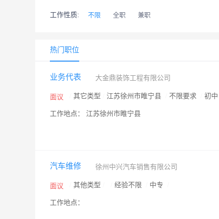
工作性质:
不限
全职
兼职
热门职位
业务代表
大金鼎装饰工程有限公司
/
其它类型
/
江苏徐州市睢宁县
/
不限要求
/
初
面议
工作地点： 江苏徐州市睢宁县
汽车维修
徐州中兴汽车销售有限公司
/
其他类型
/
/
经验不限
/
中专
/
面议
工作地点：