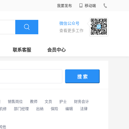
我要发布
移动端
微信公众号
查看更多工作
联系客服
会员中心
搜 索
潢
销售岗位
教师
文员
护士
财务会计
/机修
部门经理
出纳
保险
编辑
法律
其他